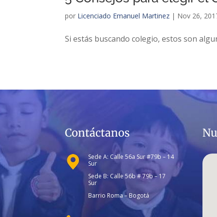
por
Licenciado Emanuel Martinez
|
Nov 26, 201
Si estás buscando colegio, estos son alg
Contáctanos
Nu
Sede A: Calle 56a Sur #79b – 14
Sur
Sede B: Calle 56b # 79b – 17
Sur
Barrio Roma – Bogotá